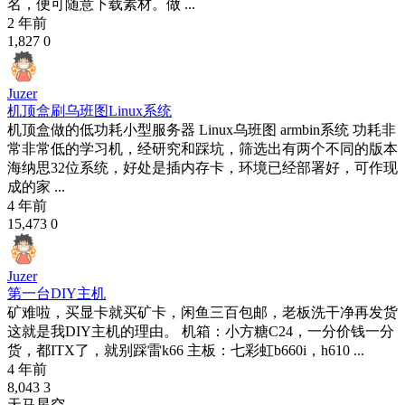
名，便可随意下载素材。做 ...
2 年前
1,827
0
Juzer
机顶盒刷乌班图Linux系统
机顶盒做的低功耗小型服务器 Linux乌班图 armbin系统 功耗非
常非常低的学习机，经研究和踩坑，筛选出有两个不同的版本
海纳思32位系统，好处是插内存卡，环境已经部署好，可作现
成的家 ...
4 年前
15,473
0
Juzer
第一台DIY主机
矿难啦，买显卡就买矿卡，闲鱼三百包邮，老板洗干净再发货
这就是我DIY主机的理由。 机箱：小方糖C24，一分价钱一分
货，都ITX了，就别踩雷k66 主板：七彩虹b660i，h610 ...
4 年前
8,043
3
天马星空