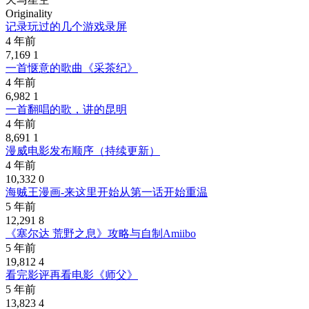
Originality
记录玩过的几个游戏录屏
4 年前
7,169
1
一首惬意的歌曲《采茶纪》
4 年前
6,982
1
一首翻唱的歌，讲的昆明
4 年前
8,691
1
漫威电影发布顺序（持续更新）
4 年前
10,332
0
海贼王漫画-来这里开始从第一话开始重温
5 年前
12,291
8
《塞尔达 荒野之息》攻略与自制Amiibo
5 年前
19,812
4
看完影评再看电影《师父》
5 年前
13,823
4