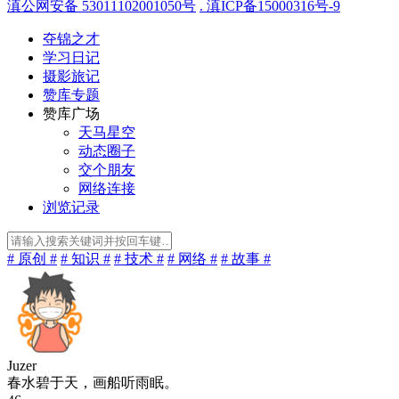
滇公网安备 53011102001050号
. 滇ICP备15000316号-9
夺锦之才
学习日记
摄影旅记
赞库专题
赞库广场
天马星空
动态圈子
交个朋友
网络连接
浏览记录
# 原创 #
# 知识 #
# 技术 #
# 网络 #
# 故事 #
Juzer
春水碧于天，画船听雨眠。