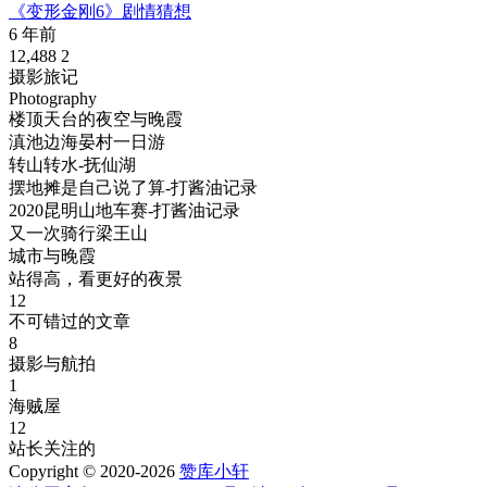
《变形金刚6》剧情猜想
6 年前
12,488
2
摄影旅记
Photography
楼顶天台的夜空与晚霞
滇池边海晏村一日游
转山转水-抚仙湖
摆地摊是自己说了算-打酱油记录
2020昆明山地车赛-打酱油记录
又一次骑行梁王山
城市与晚霞
站得高，看更好的夜景
12
不可错过的文章
8
摄影与航拍
1
海贼屋
12
站长关注的
Copyright © 2020-2026
赞库小轩