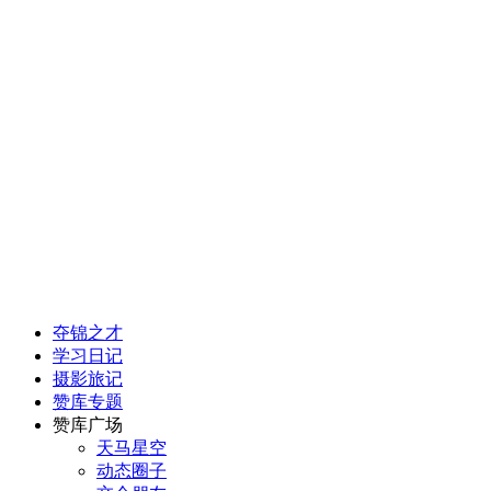
夺锦之才
学习日记
摄影旅记
赞库专题
赞库广场
天马星空
动态圈子