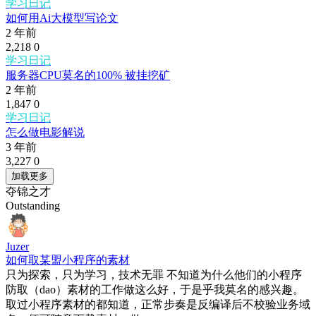
学习日记
如何用Ai大模型写论文
2 年前
2,218
0
学习日记
服务器CPU莫名的100% 被挂挖矿
2 年前
1,847
0
学习日记
怎么做电影解说
3 年前
3,227
0
加载更多
夺锦之才
Outstanding
Juzer
如何取某盟小程序的素材
只为探索，只为学习，技术无罪 不知道为什么他们的小程序
防取（dao）素材的工作做这么好，于是乎我莫名的感兴趣。
取过小程序素材的都知道，正常步奏是反编译后不校验业务域