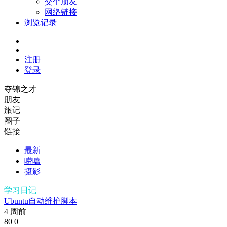
交个朋友
网络链接
浏览记录
注册
登录
夺锦之才
朋友
旅记
圈子
链接
最新
唠嗑
摄影
学习日记
Ubuntu自动维护脚本
4 周前
80
0