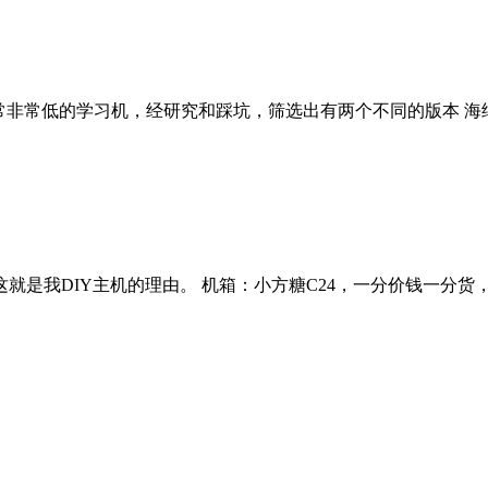
统 功耗非常非常低的学习机，经研究和踩坑，筛选出有两个不同的版本
IY主机的理由。 机箱：小方糖C24，一分价钱一分货，都ITX了，