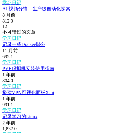
学习日记
AI 视频分镜：生产级自动化探索
8 月前
812
0
12
不可错过的文章
学习日记
记录一些Docker指令
11 月前
695
1
学习日记
PVE虚拟机安装使用指南
1 年前
804
0
学习日记
搭建VPN可视化面板X-ui
1 年前
991
1
学习日记
记录学习的Linux
2 年前
1,837
0