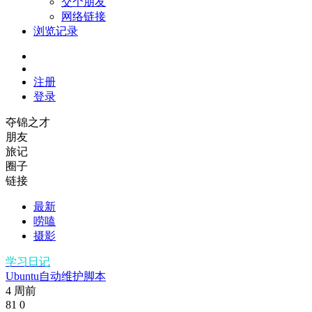
交个朋友
网络链接
浏览记录
注册
登录
夺锦之才
朋友
旅记
圈子
链接
最新
唠嗑
摄影
学习日记
Ubuntu自动维护脚本
4 周前
81
0