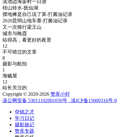
滇池边海晏村一日游
转山转水-抚仙湖
摆地摊是自己说了算-打酱油记录
2020昆明山地车赛-打酱油记录
又一次骑行梁王山
城市与晚霞
站得高，看更好的夜景
12
不可错过的文章
8
摄影与航拍
1
海贼屋
12
站长关注的
Copyright © 2020-2026
赞库小轩
滇公网安备 53011102001050号
. 滇ICP备15000316号-9
夺锦之才
学习日记
摄影旅记
赞库专题