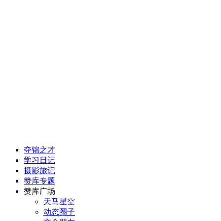
夺锦之才
学习日记
摄影旅记
赞库专题
赞库广场
天马星空
动态圈子