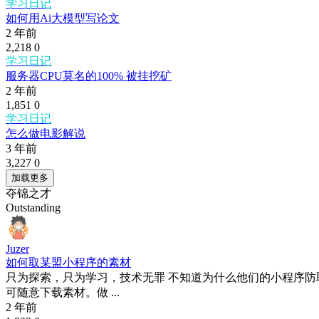
学习日记
如何用Ai大模型写论文
2 年前
2,218
0
学习日记
服务器CPU莫名的100% 被挂挖矿
2 年前
1,851
0
学习日记
怎么做电影解说
3 年前
3,227
0
加载更多
夺锦之才
Outstanding
Juzer
如何取某盟小程序的素材
只为探索，只为学习，技术无罪 不知道为什么他们的小程序防
可随意下载素材。做 ...
2 年前