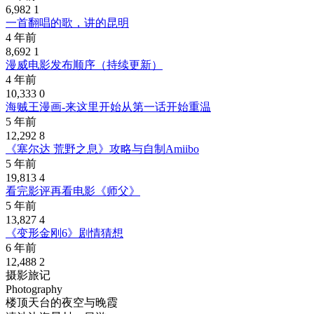
6,982
1
一首翻唱的歌，讲的昆明
4 年前
8,692
1
漫威电影发布顺序（持续更新）
4 年前
10,333
0
海贼王漫画-来这里开始从第一话开始重温
5 年前
12,292
8
《塞尔达 荒野之息》攻略与自制Amiibo
5 年前
19,813
4
看完影评再看电影《师父》
5 年前
13,827
4
《变形金刚6》剧情猜想
6 年前
12,488
2
摄影旅记
Photography
楼顶天台的夜空与晚霞