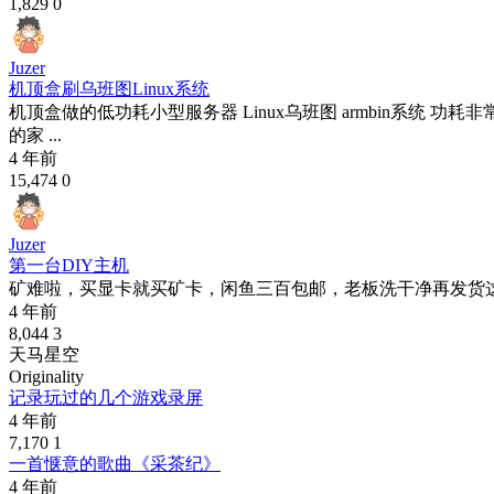
1,829
0
Juzer
机顶盒刷乌班图Linux系统
机顶盒做的低功耗小型服务器 Linux乌班图 armbin系
的家 ...
4 年前
15,474
0
Juzer
第一台DIY主机
矿难啦，买显卡就买矿卡，闲鱼三百包邮，老板洗干净再发货这就是我D
4 年前
8,044
3
天马星空
Originality
记录玩过的几个游戏录屏
4 年前
7,170
1
一首惬意的歌曲《采茶纪》
4 年前